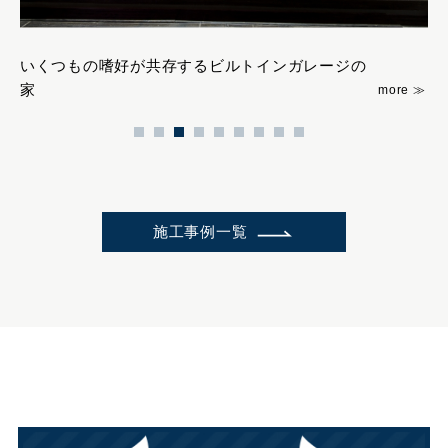
いくつもの嗜好が共存するビルトインガレージの
緑
家
施工事例一覧