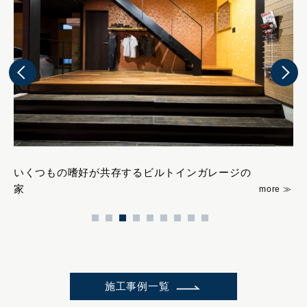
いくつもの嗜好が共存するビルトインガレージの
緑
家
施工事例一覧