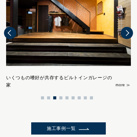
いくつもの嗜好が共存するビルトインガレージの
緑
家
施工事例一覧