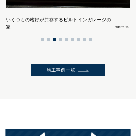
いくつもの嗜好が共存するビルトインガレージの
緑
家
施工事例一覧