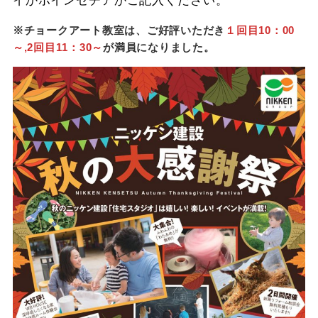
イかポインセチアかご記入ください。
※チョークアート教室は、ご好評いただき
１回目10：00
～,2回目11：30～
が満員になりました。