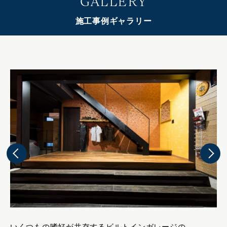
GALLERY
施工事例ギャラリー
いくつもの嗜好が共存するビルトインガレージの
緑