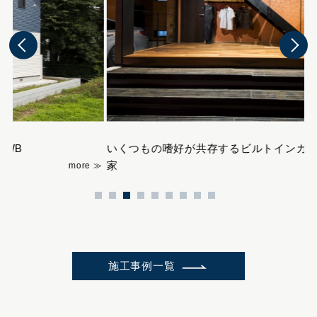
いくつもの嗜好が共存するビルトインガレージの
緑
家
施工事例一覧