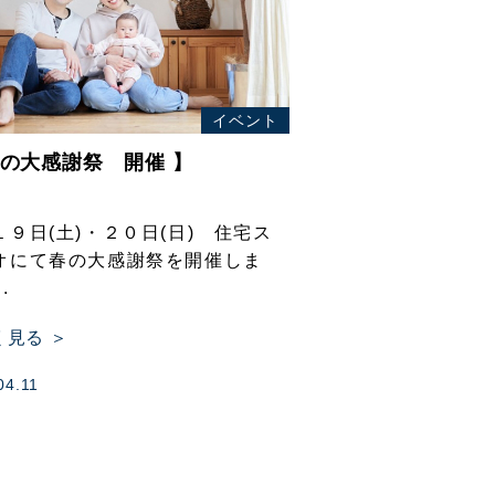
イベント
春の大感謝祭 開催 】
１９日(土)・２０日(日) 住宅ス
オにて春の大感謝祭を開催しま
.
く見る ＞
04.11